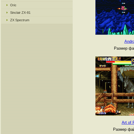
Oric
Sinclair ZX-81
ZX Spectrum
Andr
Размер фа
Art of 
Размер фай