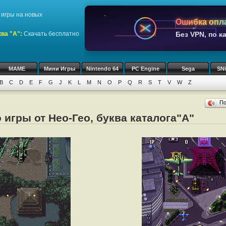
игры на новых
Ошибка опл
ва "A":
Скачать бесплатно
Без VPN, по к
MAME
Мини Игры
Nintendo 64
PC Engine
Sega
SN
B
C
D
E
F
G
J
K
L
M
N
O
P
Q
R
S
T
V
W
Z
П
 игры от Нео-Гео, буква каталога"A"