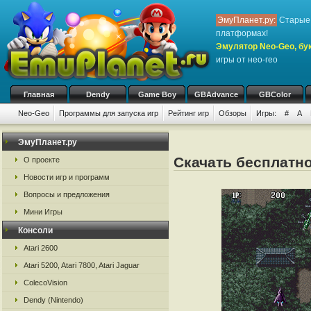
ЭмуПланет.ру:
Старые 
платформах!
Эмулятор Neo-Geo, бук
игры от нео-гео
Главная
Dendy
Game Boy
GBAdvance
GBColor
Neo-Geo
Программы для запуска игр
Рейтинг игр
Обзоры
Игры:
#
A
ЭмуПланет.ру
Скачать бесплатно
О проекте
Новости игр и программ
Вопросы и предложения
Мини Игры
Консоли
Atari 2600
Atari 5200, Atari 7800, Atari Jaguar
ColecoVision
Dendy (Nintendo)