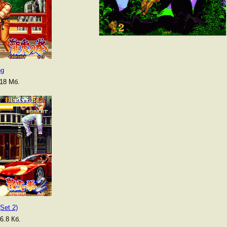
ng
18 Мб.
(Set 2)
6.8 Кб.