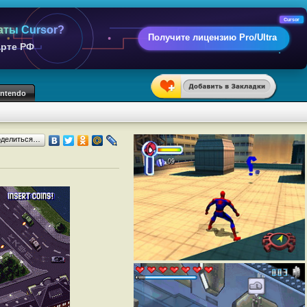
Cursor
аты Cursor?
Получите лицензию Pro/Ultra
арте РФ
intendo
оделиться…