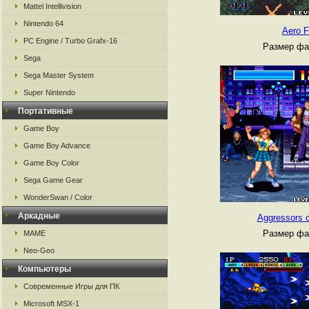
Mattel Intellivision
Nintendo 64
Aero F
PC Engine / Turbo Grafx-16
Размер фа
Sega
Sega Master System
Super Nintendo
Портативные
Game Boy
Game Boy Advance
Game Boy Color
Sega Game Gear
WonderSwan / Color
Аркадные
Aggressors 
Размер фа
MAME
Neo-Geo
Компьютеры
Современные Игры для ПК
Microsoft MSX-1