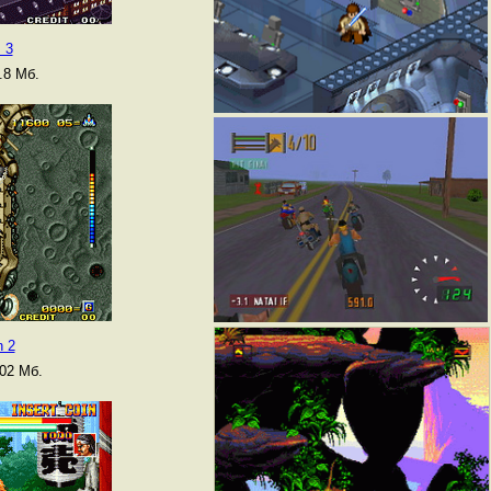
 3
.8 Мб.
n 2
02 Мб.