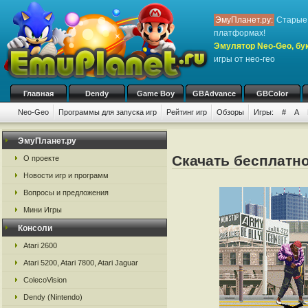
ЭмуПланет.ру:
Старые 
платформах!
Эмулятор Neo-Geo, бук
игры от нео-гео
Главная
Dendy
Game Boy
GBAdvance
GBColor
Neo-Geo
Программы для запуска игр
Рейтинг игр
Обзоры
Игры:
#
A
ЭмуПланет.ру
Скачать бесплатно
О проекте
Новости игр и программ
Вопросы и предложения
Мини Игры
Консоли
Atari 2600
Atari 5200, Atari 7800, Atari Jaguar
ColecoVision
Dendy (Nintendo)