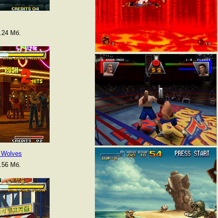
.24 Мб.
e Wolves
.56 Мб.