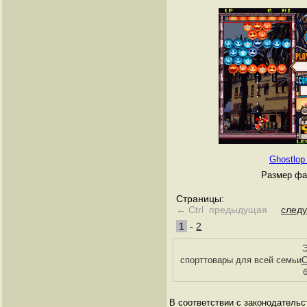
Ghostlop 
Размер фа
Страницы:
← Ctrl предыдущая
след
1
-
2
Э
спорттовары для всей семьи
С
В соответствии с законодательс