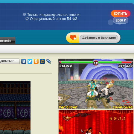
КУПИТЬ
💯 Только индивидуальные ключи
📋 Официальный чек по 54-ФЗ
2000 ₽
intendo
оделиться…