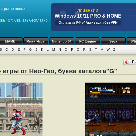
игры на новых
ЛИЦЕНЗИИ
Windows 10/11 PRO & HOME
ва "G":
Скачать бесплатно
Оплата из РФ ✅ Активация без VPN
MAME
Мини Игры
Nintendo 64
PC Engine
Sega
SN
B
C
D
E
F
G
J
K
L
M
N
O
P
Q
R
S
T
V
W
Z
П
 игры от Нео-Гео, буква каталога"G"