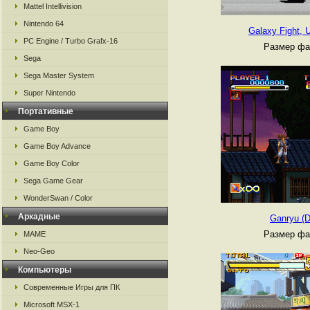
Mattel Intellivision
Nintendo 64
Galaxy Fight, U
PC Engine / Turbo Grafx-16
Размер фа
Sega
Sega Master System
Super Nintendo
Портативные
Game Boy
Game Boy Advance
Game Boy Color
Sega Game Gear
WonderSwan / Color
Аркадные
Ganryu (D
Размер фа
MAME
Neo-Geo
Компьютеры
Современные Игры для ПК
Microsoft MSX-1