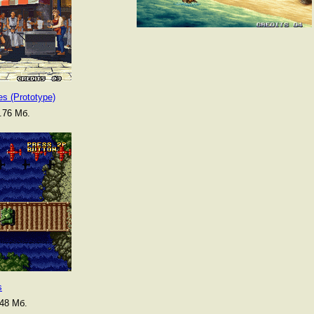
es (Prototype)
.76 Мб.
s
48 Мб.