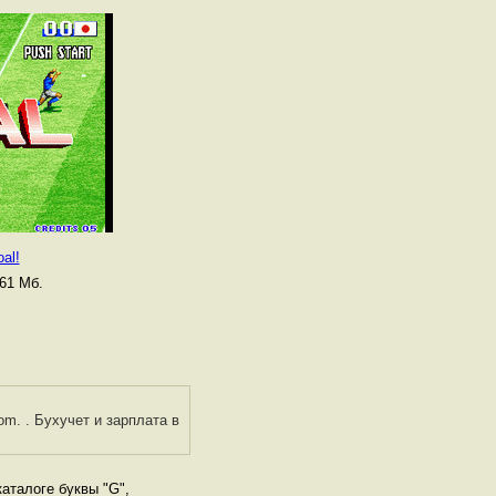
al!
61 Мб.
om. . Бухучет и зарплата в
аталоге буквы "G",