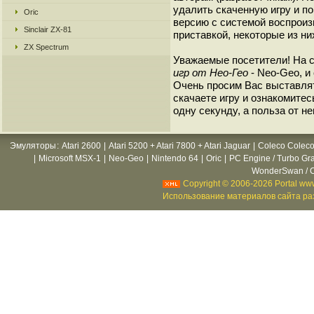
удалить скаченную игру и п
Oric
версию с системой воспроиз
Sinclair ZX-81
приставкой, некоторые из ни
ZX Spectrum
Уважаемые посетители! На 
игр от Нео-Гео
- Neo-Geo, и
Очень просим Вас выставлят
скачаете игру и ознакомитесь
одну секунду, а польза от н
Эмуляторы
:
Atari 2600
|
Atari 5200 + Atari 7800 + Atari Jaguar
|
Coleco Coleco
|
Microsoft MSX-1
|
Neo-Geo
|
Nintendo 64
|
Oric
|
PC Engine / Turbo Gr
WonderSwan / C
Copyright © 2006-2026 Portal www
Использование материалов сайта раз