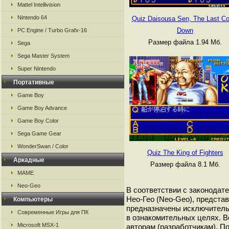
Mattel Intellivision
Nintendo 64
Quiz Daisousa Sen, The Last Co
Down
PC Engine / Turbo Grafx-16
Размер файла 1.94 Мб.
Sega
Sega Master System
Super Nintendo
Портативные
Game Boy
Game Boy Advance
Game Boy Color
Sega Game Gear
WonderSwan / Color
Quiz The King of Fighters
Аркадные
Размер файла 8.1 Мб.
MAME
Neo-Geo
В соответствии с законодат
Нео-Гео (Neo-Geo), представ
Компьютеры
предназначены исключитель
Современные Игры для ПК
в ознакомительных целях. В
Microsoft MSX-1
авторам (разработчикам). 