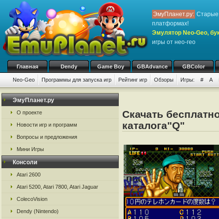
ЭмуПланет.ру:
Старые 
платформах!
Эмулятор Neo-Geo, бук
игры от нео-гео
Главная
Dendy
Game Boy
GBAdvance
GBColor
Neo-Geo
Программы для запуска игр
Рейтинг игр
Обзоры
Игры:
#
A
ЭмуПланет.ру
Скачать бесплатно
О проекте
каталога"Q"
Новости игр и программ
Вопросы и предложения
Мини Игры
Консоли
Atari 2600
Atari 5200, Atari 7800, Atari Jaguar
ColecoVision
Dendy (Nintendo)