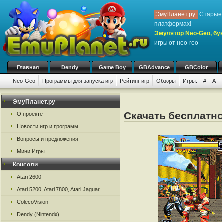
ЭмуПланет.ру:
Старые 
платформах!
Эмулятор Neo-Geo, бук
игры от нео-гео
Главная
Dendy
Game Boy
GBAdvance
GBColor
Neo-Geo
Программы для запуска игр
Рейтинг игр
Обзоры
Игры:
#
A
ЭмуПланет.ру
Скачать бесплатно
О проекте
Новости игр и программ
Вопросы и предложения
Мини Игры
Консоли
Atari 2600
Atari 5200, Atari 7800, Atari Jaguar
ColecoVision
Dendy (Nintendo)