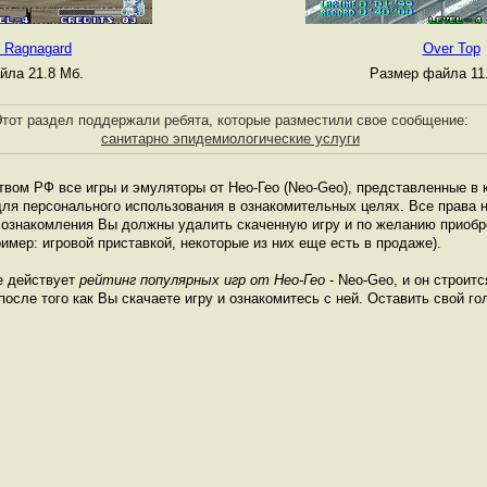
n Ragnagard
Over Top
йла 21.8 Мб.
Размер файла 11
тот раздел поддержали ребята, которые разместили свое сообщение:
санитарно эпидемиологические услуги
твом РФ все игры и эмуляторы от Нео-Гео (Neo-Geo), представленные в к
ля персонального использования в ознакомительных целях. Все права н
е ознакомления Вы должны удалить скаченную игру и по желанию приоб
имер: игровой приставкой, некоторые из них еще есть в продаже).
е действует
рейтинг популярных игр от Нео-Гео
- Neo-Geo, и он строит
осле того как Вы скачаете игру и ознакомитесь с ней. Оставить свой гол