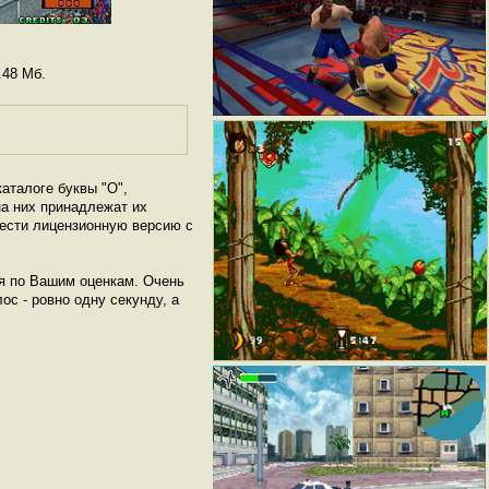
.48 Мб.
аталоге буквы "O",
а них принадлежат их
рести лицензионную версию с
ся по Вашим оценкам. Очень
ос - ровно одну секунду, а