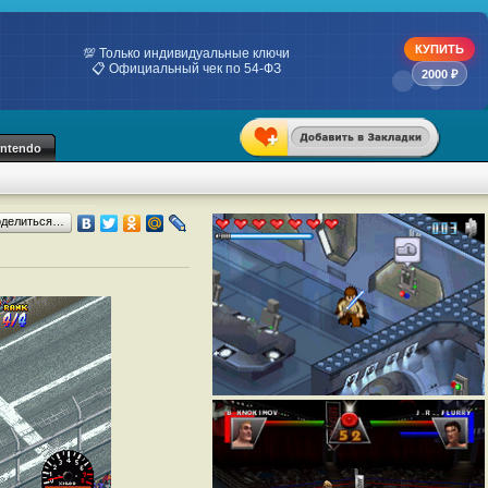
КУПИТЬ
💯 Только индивидуальные ключи
📋 Официальный чек по 54-ФЗ
2000 ₽
intendo
оделиться…