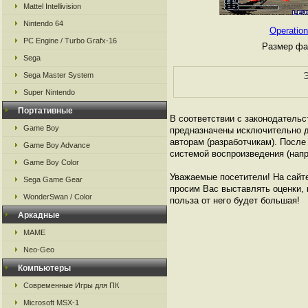
Mattel Intellivision
Nintendo 64
Operatio
PC Engine / Turbo Grafx-16
Размер фа
Sega
Sega Master System
Э
Super Nintendo
Портативные
В соответствии с законодательс
Game Boy
предназначены исключительно д
авторам (разработчикам). Посл
Game Boy Advance
системой воспроизведения (напр
Game Boy Color
Уважаемые посетители! На сайт
Sega Game Gear
просим Вас выставлять оценки, п
WonderSwan / Color
польза от него будет большая!
Аркадные
MAME
Neo-Geo
Компьютеры
Современные Игры для ПК
Microsoft MSX-1