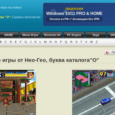
игры на новых
ЛИЦЕНЗИИ
Windows 10/11 PRO & HOME
ва "O":
Скачать бесплатно
Оплата из РФ ✅ Активация без VPN
MAME
Мини Игры
Nintendo 64
PC Engine
Sega
SN
B
C
D
E
F
G
J
K
L
M
N
O
P
Q
R
S
T
V
W
Z
П
 игры от Нео-Гео, буква каталога"O"