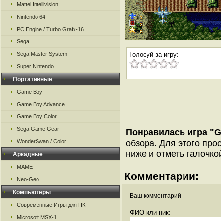
Mattel Intellivision
Nintendo 64
PC Engine / Turbo Grafx-16
Sega
Sega Master System
Голосуй за игру:
Super Nintendo
Портативные
Game Boy
Game Boy Advance
Game Boy Color
Sega Game Gear
Понравилась игра "Gh
обзора. Для этого про
WonderSwan / Color
ниже и отметь галочкой
Аркадные
MAME
Комментарии:
Neo-Geo
Компьютеры
Ваш комментарий
Современные Игры для ПК
ФИО или ник:
Microsoft MSX-1