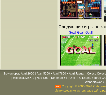
Следующие игры по кат
Goal! Goal! Goal!
Эмуляторы
:
Atari 2600
|
Atari 5200 + Atari 7800 + Atari Jaguar
|
Coleco Coleco
|
Microsoft MSX-1
|
Neo-Geo
|
Nintendo 64
|
Oric
|
PC Engine / Turbo Gr
WonderSwan / C
Copyright © 2006-2026 Portal www
Использование материалов сайта раз