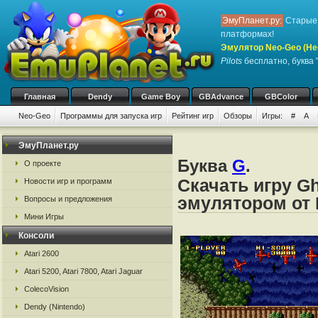
ЭмуПланет.ру:
Старые 
платформах!
Эмулятор Neo-Geo (Не
Pilots
бесплатно, буква 
Главная
Dendy
Game Boy
GBAdvance
GBColor
Neo-Geo
Программы для запуска игр
Рейтинг игр
Обзоры
Игры:
#
A
ЭмуПланет.ру
Буква
G
.
О проекте
Скачать игру Gh
Новости игр и программ
эмулятором от 
Вопросы и предложения
Мини Игры
Консоли
Atari 2600
Atari 5200, Atari 7800, Atari Jaguar
ColecoVision
Dendy (Nintendo)