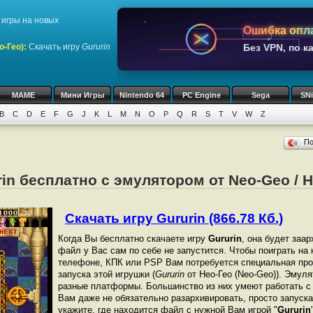
игры на новых
Ошибка опл
о-Гео)
:
Скачать игру
Gururin
Без VPN, по к
MAME
Мини Игры
Nintendo 64
PC Engine
Sega
SN
B
C
D
E
F
G
J
K
L
M
N
O
P
Q
R
S
T
V
W
Z
П
rin бесплатно с эмулятором от Neo-Geo / 
Скачать игру Gururin (866.78 Кб.)
Когда Вы бесплатно скачаете игру
Gururin
, она будет заар
файл у Вас сам по себе не запустится. Чтобы поиграть на
телефоне, КПК или PSP Вам потребуется специальная про
запуска этой игрушки (
Gururin
от Нео-Гео (Neo-Geo)). Эмул
разные платформы. Большинство из них умеют работать с 
Вам даже не обязательно разархивировать, просто запуска
укажите, где находится файл с нужной Вам игрой "
Gururin