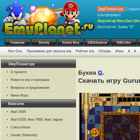
ЭмуПланет.ру:
Старые 
платформах!
Эмулятор Neo-Geo (Не
бесплатно, буква "G"
Главная
Dendy
Game Boy
GBAdvance
GBColor
Neo-Geo
Программы для запуска игр
Рейтинг игр
Обзоры
Игры:
#
A
ЭмуПланет.ру
Буква
G
.
О проекте
Скачать игру Guru
Новости игр и программ
Вопросы и предложения
Мини Игры
Консоли
Atari 2600
Atari 5200, Atari 7800, Atari Jaguar
ColecoVision
Dendy (Nintendo)