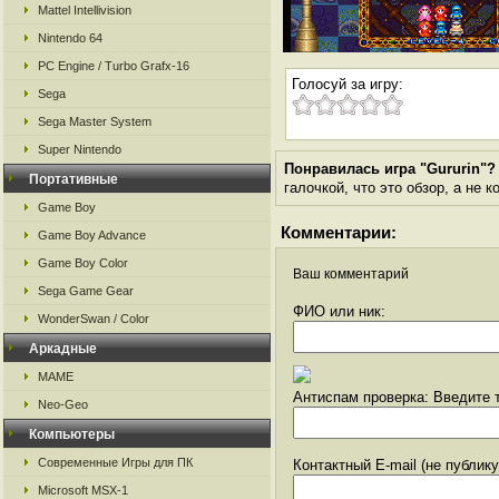
Mattel Intellivision
Nintendo 64
PC Engine / Turbo Grafx-16
Голосуй за игру:
Sega
Sega Master System
Super Nintendo
Понравилась игра "Gururin"?
Портативные
галочкой, что это обзор, а не 
Game Boy
Комментарии:
Game Boy Advance
Game Boy Color
Ваш комментарий
Sega Game Gear
ФИО или ник:
WonderSwan / Color
Аркадные
MAME
Антиспам проверка: Введите т
Neo-Geo
Компьютеры
Современные Игры для ПК
Контактный E-mail (не публик
Microsoft MSX-1