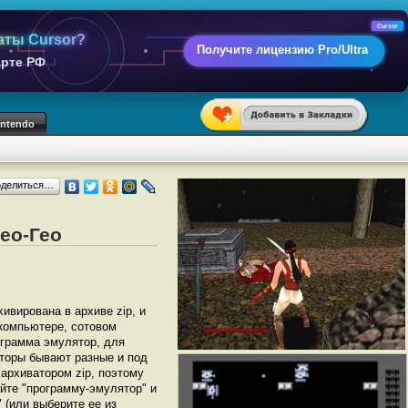
Cursor
аты Cursor?
Получите лицензию Pro/Ultra
арте РФ
intendo
оделиться…
Нео-Гео
хивирована в архиве zip, и
 компьютере, сотовом
грамма эмулятор, для
яторы бывают разные и под
архиватором zip, поэтому
йте "программу-эмулятор" и
" (или выберите ее из