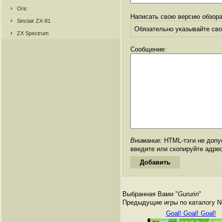
Oric
Написать свою версию обзора
Sinclair ZX-81
Обязательно указывайте свое
ZX Spectrum
Сообщение:
Внимание:
HTML-тэги не допус
введите или скопируйте адре
Выбранная Вами "
Gururin
"
Предыдущие игры по каталогу Ne
Goal! Goal! Goal!