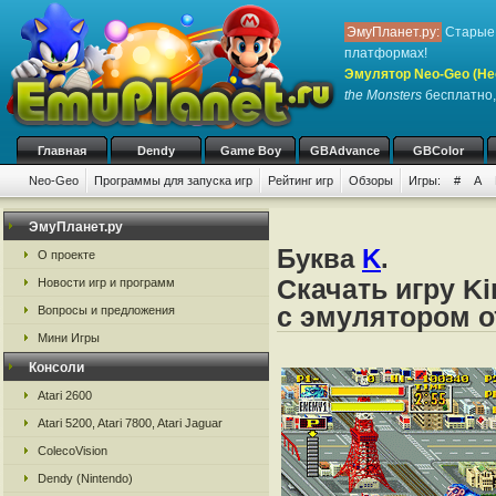
ЭмуПланет.ру:
Старые 
платформах!
Эмулятор Neo-Geo (Не
the Monsters
бесплатно, 
Главная
Dendy
Game Boy
GBAdvance
GBColor
Neo-Geo
Программы для запуска игр
Рейтинг игр
Обзоры
Игры:
#
A
ЭмуПланет.ру
Буква
K
.
О проекте
Скачать игру Ki
Новости игр и программ
с эмулятором о
Вопросы и предложения
Мини Игры
Консоли
Atari 2600
Atari 5200, Atari 7800, Atari Jaguar
ColecoVision
Dendy (Nintendo)