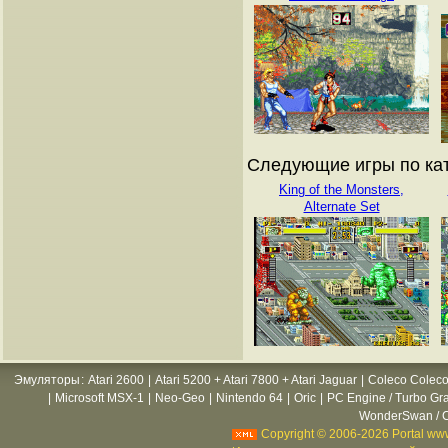
Следующие игры по кат
King of the Monsters,
Alternate Set
Эмуляторы
:
Atari 2600
|
Atari 5200 + Atari 7800 + Atari Jaguar
|
Coleco Coleco
|
Microsoft MSX-1
|
Neo-Geo
|
Nintendo 64
|
Oric
|
PC Engine / Turbo Gr
WonderSwan / C
Copyright © 2006-2026 Portal www