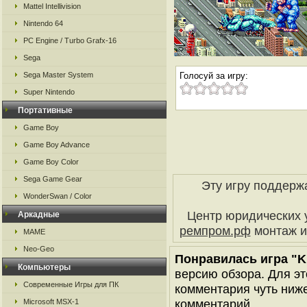
Mattel Intellivision
Nintendo 64
PC Engine / Turbo Grafx-16
Sega
Sega Master System
Голосуй за игру:
Super Nintendo
Портативные
Game Boy
Game Boy Advance
Game Boy Color
Sega Game Gear
Эту игру поддерж
WonderSwan / Color
Центр юридических 
Аркадные
ремпром.рф
монтаж и
MAME
Neo-Geo
Понравилась игра "Ki
Компьютеры
версию обзора. Для эт
Современные Игры для ПК
комментария чуть ниже 
комментарий..
Microsoft MSX-1