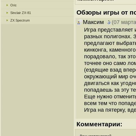
Oric
Обзоры игры от п
Sinclair ZX-81
ZX Spectrum
Максим
(07 марта
Игра представляет 
разных полигонах. З
предлагают выбрать
кинконга, каменного
порадовало, так это
точнее оно само лом
(ездящие взад впер
окружающий мир оче
двигаться как угодн
попадаешь за эту т
Еще нужно отменить
всем тем что попаде
Игра на пятерку, вд
Комментарии: