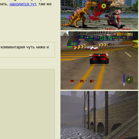
лать,
находится тут
, там же
 комментария чуть ниже и