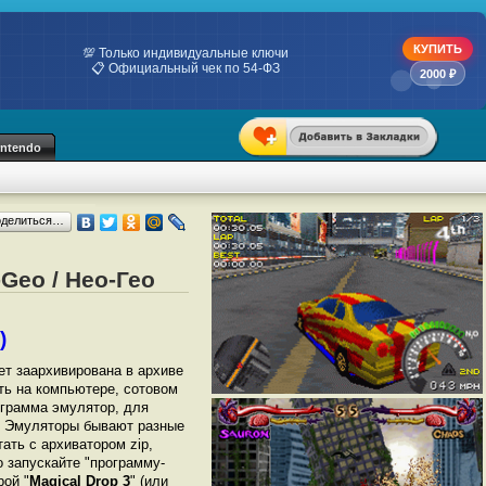
КУПИТЬ
💯 Только индивидуальные ключи
📋 Официальный чек по 54-ФЗ
2000 ₽
intendo
оделиться…
Geo / Нео-Гео
)
дет заархивирована в архиве
ать на компьютере, сотовом
грамма эмулятор, для
). Эмуляторы бывают разные
ать с архиватором zip,
 запускайте "программу-
рой "
Magical Drop 3
" (или