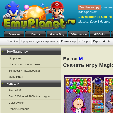
ЭмуПланет.ру:
Старые 
платформах!
Эмулятор Neo-Geo (Не
Magical Drop 3
бесплатн
Главная
Dendy
Game Boy
GBAdvance
GBColor
Neo-Geo
Программы для запуска игр
Рейтинг игр
Обзоры
Игры:
#
A
ЭмуПланет.ру
Буква
M
.
О проекте
Скачать игру Magi
Новости игр и программ
Вопросы и предложения
Мини Игры
Консоли
Atari 2600
Atari 5200, Atari 7800, Atari Jaguar
ColecoVision
Dendy (Nintendo)