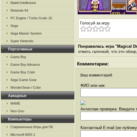
Mattel Intellivision
Nintendo 64
PC Engine / Turbo Grafx-16
Голосуй за игру:
Sega
Sega Master System
Super Nintendo
Понравилась игра "Magical D
Портативные
отметь галочкой, что это обзор
Game Boy
Комментарии:
Game Boy Advance
Game Boy Color
Ваш комментарий
Sega Game Gear
ФИО или ник:
WonderSwan / Color
Аркадные
MAME
Антиспам проверка: Введите т
Neo-Geo
Компьютеры
Современные Игры для ПК
Контактный E-mail (не публик
Microsoft MSX-1