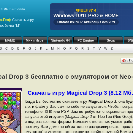
игры на новых
ЛИЦЕНЗИИ
Windows 10/11 PRO & HOME
о-Гео)
:
Скачать игру
Оплата из РФ ✅ Активация без VPN
о, буква "M"
MAME
Мини Игры
Nintendo 64
PC Engine
Sega
SN
B
C
D
E
F
G
J
K
L
M
N
O
P
Q
R
S
T
V
W
Z
П
cal Drop 3 бесплатно с эмулятором от Neo-
Скачать игру Magical Drop 3 (8.12 Мб.
Когда Вы бесплатно скачаете игру
Magical Drop 3
, она бу
zip, и файл у Вас сам по себе не запустится. Чтобы поигр
телефоне, КПК или PSP Вам потребуется специальная про
запуска этой игрушки (
Magical Drop 3
от Нео-Гео (Neo-Geo)
и под разные платформы. Большинство из них умеют работ
поэтому Вам даже не обязательно разархивировать, просто
эмулятор" и укажите, где находится файл с нужной Вам иг