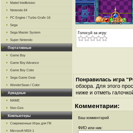
Mattel Intellivision
Nintendo 64
PC Engine / Turbo Grafx-16
Sega
Sega Master System
Голосуй за игру:
Super Nintendo
Портативные
Game Boy
Game Boy Advance
Game Boy Color
Sega Game Gear
Понравилась игра "P
обзора. Для этого про
WonderSwan / Color
ниже и отметь галочкой
Аркадные
MAME
Комментарии:
Neo-Geo
Компьютеры
Ваш комментарий
Современные Игры для ПК
ФИО или ник:
Microsoft MSX-1