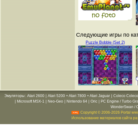
Следующие игры по кат
Puzzle Bobble (Set 2)
Эмуляторы
:
Atari 2600
|
Atari 5200 + Atari 7800 + Atari Jaguar
|
Coleco Coleco
|
Microsoft MSX-1
|
Neo-Geo
|
Nintendo 64
|
Oric
|
PC Engine / Turbo Gr
WonderSwan / C
Copyright © 2006-2026 Portal www
Использование материалов сайта раз