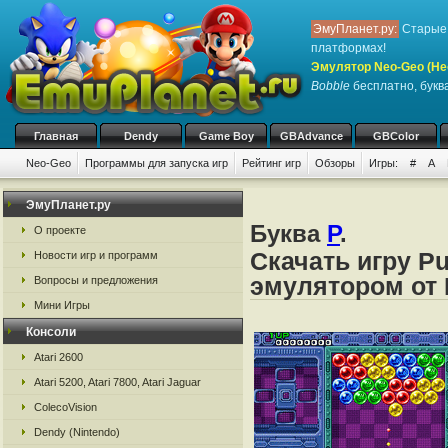
ЭмуПланет.ру:
Старые 
платформах!
Эмулятор Neo-Geo (Не
Bobble
бесплатно, буква
Главная
Dendy
Game Boy
GBAdvance
GBColor
Neo-Geo
Программы для запуска игр
Рейтинг игр
Обзоры
Игры:
#
A
ЭмуПланет.ру
Буква
P
.
О проекте
Скачать игру Pu
Новости игр и программ
эмулятором от 
Вопросы и предложения
Мини Игры
Консоли
Atari 2600
Atari 5200, Atari 7800, Atari Jaguar
ColecoVision
Dendy (Nintendo)