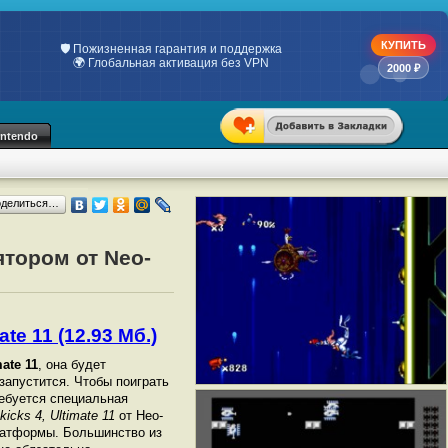
КУПИТЬ
💯 Только индивидуальные ключи
📋 Официальный чек по 54-ФЗ
2000 ₽
intendo
оделиться…
ятором от Neo-
te 11 (12.93 Мб.)
mate 11
, она будет
 запустится. Чтобы поиграть
ебуется специальная
kicks 4, Ultimate 11
от Нео-
латформы. Большинство из