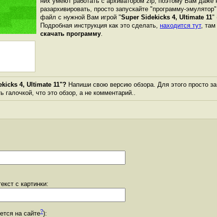
них умеют работать с архиватором zip, поэтому Вам даже 
разархивировать, просто запускайте "программу-эмулятор"
файл с нужной Вам игрой "
Super Sidekicks 4, Ultimate 11
"
Подробная инструкция как это сделать,
находится тут
, та
скачать программу
.
icks 4, Ultimate 11"?
Напиши свою версию обзора. Для этого просто за
 галочкой, что это обзор, а не комментарий..
екст с картинки:
?
уется на сайте
):