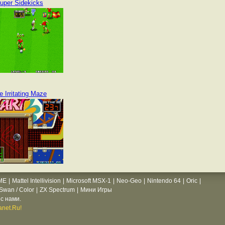
uper Sidekicks
e Irritating Maze
ME
|
Mattel Intellivision
|
Microsoft MSX-1
|
Neo-Geo
|
Nintendo 64
|
Oric
|
wan / Color
|
ZX Spectrum
|
Мини Игры
с нами.
net.Ru!