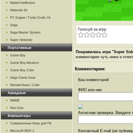
Mattel Intellivision
Nintendo 64
PC Engine / Turbo Grafx-16
Sega
Голосуй за игру:
Sega Master System
Super Nintendo
Портативные
Понравилась игра "Super Sidek
Game Boy
комментария чуть ниже и отметь
Game Boy Advance
Комментарии:
Game Boy Color
Sega Game Gear
Ваш комментарий
WonderSwan / Color
ФИО или ник:
Аркадные
MAME
Neo-Geo
Антиспам проверка: Введите т
Компьютеры
Современные Игры для ПК
Контактный E-mail (не публик
Microsoft MSX-1