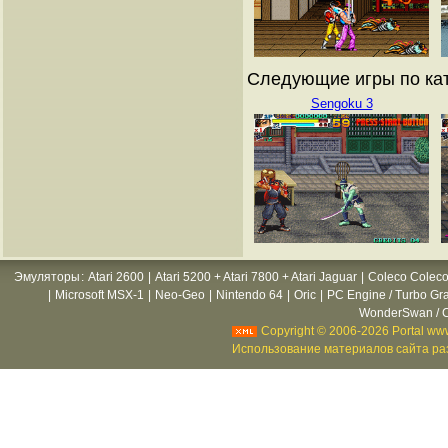
Следующие игры по кат
Sengoku 3
Эмуляторы
:
Atari 2600
|
Atari 5200 + Atari 7800 + Atari Jaguar
|
Coleco Coleco
|
Microsoft MSX-1
|
Neo-Geo
|
Nintendo 64
|
Oric
|
PC Engine / Turbo Gr
WonderSwan / C
Copyright © 2006-2026 Portal www
Использование материалов сайта раз