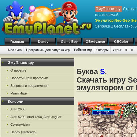
ЭмуПланет.ру:
Старые 
платформах!
Эмулятор Neo-Geo (Не
Sengoku 2
бесплатно, бу
Главная
Dendy
Game Boy
GBAdvance
GBColor
Neo-Geo
Программы для запуска игр
Рейтинг игр
Обзоры
Игры:
#
A
ЭмуПланет.ру
Буква
S
.
О проекте
Скачать игру S
Новости игр и программ
эмулятором от 
Вопросы и предложения
Мини Игры
Консоли
Atari 2600
Atari 5200, Atari 7800, Atari Jaguar
ColecoVision
Dendy (Nintendo)