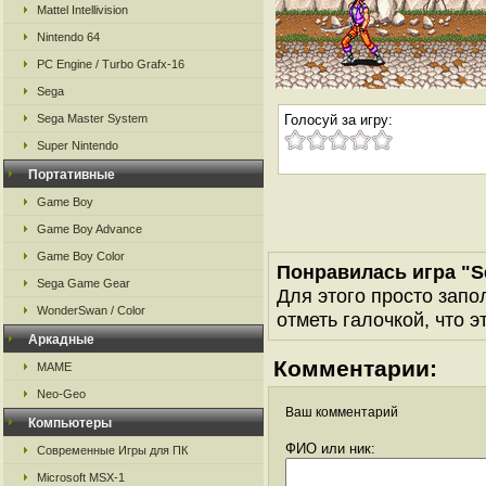
Mattel Intellivision
Nintendo 64
PC Engine / Turbo Grafx-16
Sega
Sega Master System
Голосуй за игру:
Super Nintendo
Портативные
Game Boy
Game Boy Advance
Game Boy Color
Понравилась игра "S
Sega Game Gear
Для этого просто запо
WonderSwan / Color
отметь галочкой, что э
Аркадные
Комментарии:
MAME
Neo-Geo
Ваш комментарий
Компьютеры
ФИО или ник:
Современные Игры для ПК
Microsoft MSX-1