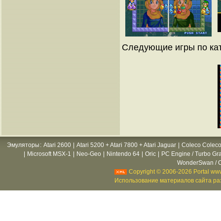
Следующие игры по кат
Эмуляторы
:
Atari 2600
|
Atari 5200 + Atari 7800 + Atari Jaguar
|
Coleco Coleco
|
Microsoft MSX-1
|
Neo-Geo
|
Nintendo 64
|
Oric
|
PC Engine / Turbo Gr
WonderSwan / C
Copyright © 2006-2026 Portal www
Использование материалов сайта раз