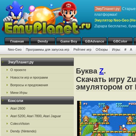
ЭмуПланет.ру:
Старые 
платформах!
Эмулятор Neo-Geo (Не
Zupapa
бесплатно, букв
Главная
Dendy
Game Boy
GBAdvance
GBColor
Neo-Geo
Программы для запуска игр
Рейтинг игр
Обзоры
Игры:
#
A
ЭмуПланет.ру
Буква
Z
.
О проекте
Скачать игру Z
Новости игр и программ
эмулятором от 
Вопросы и предложения
Мини Игры
Консоли
Atari 2600
Atari 5200, Atari 7800, Atari Jaguar
ColecoVision
Dendy (Nintendo)