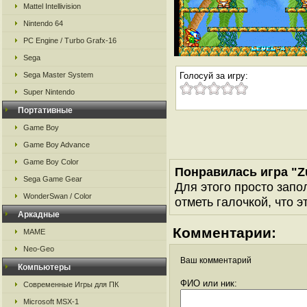
Mattel Intellivision
Nintendo 64
PC Engine / Turbo Grafx-16
Sega
Sega Master System
Голосуй за игру:
Super Nintendo
Портативные
Game Boy
Game Boy Advance
Game Boy Color
Понравилась игра "Z
Sega Game Gear
Для этого просто запо
WonderSwan / Color
отметь галочкой, что э
Аркадные
Комментарии:
MAME
Neo-Geo
Ваш комментарий
Компьютеры
ФИО или ник:
Современные Игры для ПК
Microsoft MSX-1