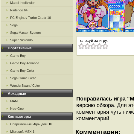
Mattel Intellivision
Nintendo 64
PC Engine / Turbo Grafx-16
Sega
Sega Master System
Super Nintendo
Голосуй за игру:
Портативные
Game Boy
Game Boy Advance
Game Boy Color
Sega Game Gear
WonderSwan / Color
Аркадные
Понравилась игра "M
MAME
версию обзора. Для эт
Neo-Geo
комментария чуть ниже 
Компьютеры
комментарий..
Современные Игры для ПК
Комментарии:
Microsoft MSX-1