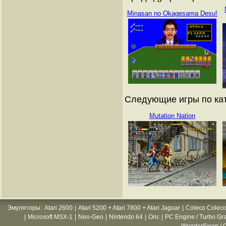
Minasan no Okagesama Desu!
Следующие игры по кат
Mutation Nation
Эмуляторы
:
Atari 2600
|
Atari 5200 + Atari 7800 + Atari Jaguar
|
Coleco Coleco
|
Microsoft MSX-1
|
Neo-Geo
|
Nintendo 64
|
Oric
|
PC Engine / Turbo Gr