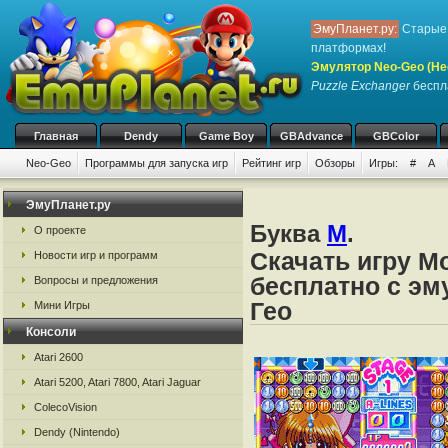
ЭмуПланет.ру:
Старые 
платформах!
Эмулятор Neo-Geo (Не
Puzzle Exchanger
беспла
Главная
Dendy
Game Boy
GBAdvance
GBColor
Neo-Geo
Программы для запуска игр
Рейтинг игр
Обзоры
Игры:
#
A
ЭмуПланет.ру
Буква
M
.
О проекте
Скачать игру M
Новости игр и программ
бесплатно с эм
Вопросы и предложения
Гео
Мини Игры
Консоли
Atari 2600
Atari 5200, Atari 7800, Atari Jaguar
ColecoVision
Dendy (Nintendo)