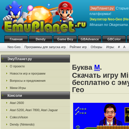
ЭмуПланет.ру:
Старые 
платформах!
Эмулятор Neo-Geo (Не
Minasan no Okagesama 
Главная
Dendy
Game Boy
GBAdvance
GBColor
Neo-Geo
Программы для запуска игр
Рейтинг игр
Обзоры
Игры:
#
A
ЭмуПланет.ру
Буква
M
.
О проекте
Скачать игру M
Новости игр и программ
бесплатно с эм
Вопросы и предложения
Гео
Мини Игры
Консоли
Atari 2600
Atari 5200, Atari 7800, Atari Jaguar
ColecoVision
Dendy (Nintendo)