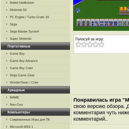
Mattel Intellivision
Nintendo 64
PC Engine / Turbo Grafx-16
Sega
Sega Master System
Super Nintendo
Голосуй за игру:
Портативные
Game Boy
Game Boy Advance
Game Boy Color
Sega Game Gear
WonderSwan / Color
Аркадные
MAME
Понравилась игра "M
Neo-Geo
свою версию обзора. Д
комментария чуть ниже 
Компьютеры
комментарий..
Современные Игры для ПК
Microsoft MSX-1