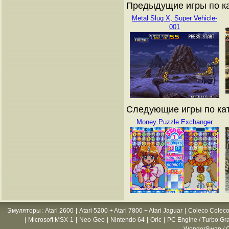
Предыдущие игры по ка
Metal Slug X, Super Vehicle-
001
Следующие игры по кат
Money Puzzle Exchanger
Эмуляторы
:
Atari 2600
|
Atari 5200 + Atari 7800 + Atari Jaguar
|
Coleco Coleco
|
Microsoft MSX-1
|
Neo-Geo
|
Nintendo 64
|
Oric
|
PC Engine / Turbo Gr